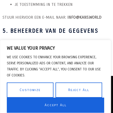
JE TOESTEMMING IN TE TREKKEN
STUUR HIERVOOR EEN E-MAIL NAAR:
INFO@KANS.WORLD
5. BEHEERDER VAN DE GEGEVENS
WE VALUE YOUR PRIVACY
DE GEGEVENS WORDEN BEHEERD DOOR
KANS
,
WE USE COOKIES TO ENHANCE YOUR BROWSING EXPERIENCE,
VERANTWOORDELIJK VOOR DE PRODUCTIE EN COMMUNICATIE
SERVE PERSONALIZED ADS OR CONTENT, AND ANALYZE OUR
RONDOM HET CONCERT.
TRAFFIC. BY CLICKING "ACCEPT ALL", YOU CONSENT TO OUR USE
OF COOKIES.
Customize
Reject All
COPYRIGHT © 2026
KANS
| POWERED BY
APSU AGENCY
|
Accept All
WEBDESIGN BY
STR13