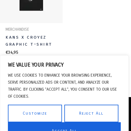
DEZE
OPTIE
KAN
GEKOZEN
MERCHANDISE
WORDEN
OP
kans x croyez
graphic t-shirt
DE
PRODUCTPAGINA
€
34,95
WE VALUE YOUR PRIVACY
OPTIES
SELECTEREN
WE USE COOKIES TO ENHANCE YOUR BROWSING EXPERIENCE,
SERVE PERSONALIZED ADS OR CONTENT, AND ANALYZE OUR
TRAFFIC. BY CLICKING "ACCEPT ALL", YOU CONSENT TO OUR USE
OF COOKIES.
Customize
Reject All
COPYRIGHT © 2026
KANS
| POWERED BY
APSU AGENCY
|
Accept All