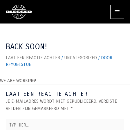
GA
HOO
NAAR
DE
INHOUD
BACK SOON!
LAAT EEN REACTIE ACHTER
/
UNCATEGORIZED
/ DOOR
RFYUE4STUE
WE ARE WORKING!
LAAT EEN REACTIE ACHTER
JE E-MAILADRES WORDT NIET GEPUBLICEERD.
VEREISTE
VELDEN ZIJN GEMARKEERD MET
*
TYP
HIER...